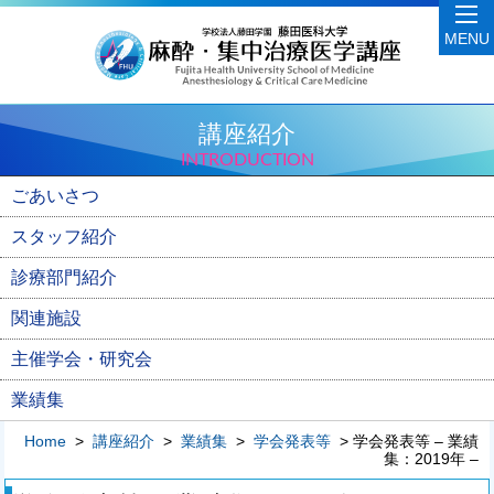
MENU
講座紹介
INTRODUCTION
ごあいさつ
スタッフ紹介
診療部門紹介
関連施設
主催学会・研究会
業績集
Home
>
講座紹介
>
業績集
>
学会発表等
> 学会発表等 – 業績
集：2019年 –